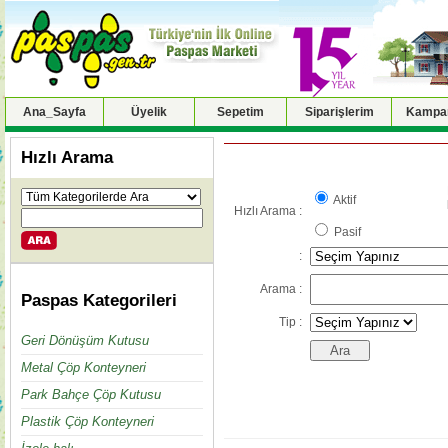
Ana_Sayfa
Üyelik
Sepetim
Siparişlerim
Kampan
Hızlı Arama
Aktif
Hızlı Arama :
Pasif
:
Arama :
Paspas Kategorileri
Tip :
Geri Dönüşüm Kutusu
Metal Çöp Konteyneri
Park Bahçe Çöp Kutusu
Plastik Çöp Konteyneri