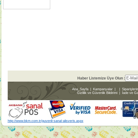
Haber Listemize Üye Olun :
Ana_Sayfa
|
Kampanyalar
|
|
Siparişleri
Gizlilik ve Güvenlik Bildirimi
|
İade ve Gar
http://www.bkm.com.tr/guvenli-sanal-alisveris.aspx