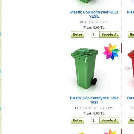
Plastik Çöp Konteyneri 80Lt
Pla
YEŞİL
PCK-80YES x cm.
Fiyat: 0.00 TL
Plastik Çöp Konteyneri 120lt
Plas
Yeşil
PCK-120YESIL 1 x 1 cm.
PC
Fiyat: 0.00 TL