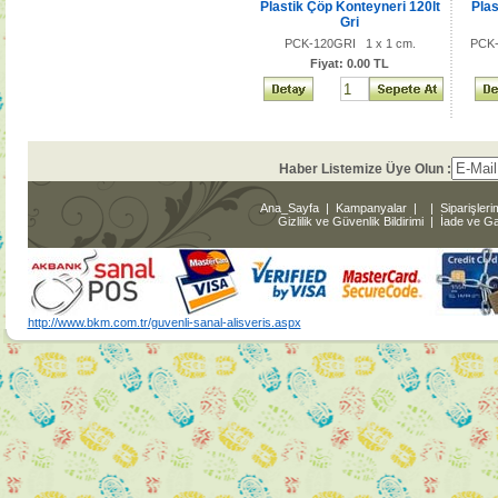
Plastik Çöp Konteyneri 120lt
Plas
Gri
PCK-120GRI 1 x 1 cm.
PCK
Fiyat: 0.00 TL
Haber Listemize Üye Olun :
Ana_Sayfa
|
Kampanyalar
|
|
Siparişleri
Gizlilik ve Güvenlik Bildirimi
|
İade ve Gar
http://www.bkm.com.tr/guvenli-sanal-alisveris.aspx