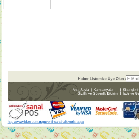
Haber Listemize Üye Olun :
Ana_Sayfa
|
Kampanyalar
|
|
Siparişleri
Gizlilik ve Güvenlik Bildirimi
|
İade ve Gar
http://www.bkm.com.tr/guvenli-sanal-alisveris.aspx