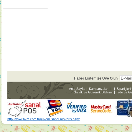
Haber Listemize Üye Olun :
Ana_Sayfa
|
Kampanyalar
|
|
Siparişleri
Gizlilik ve Güvenlik Bildirimi
|
İade ve Gar
http://www.bkm.com.tr/guvenli-sanal-alisveris.aspx