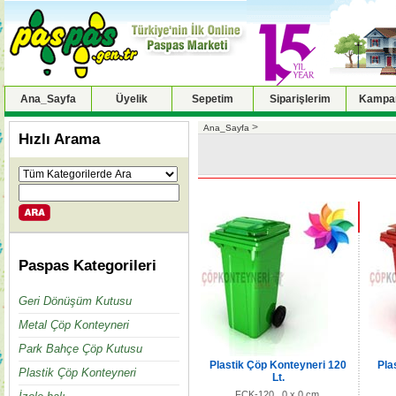
Ana_Sayfa
Üyelik
Sepetim
Siparişlerim
Kampan
>
Ana_Sayfa
Hızlı Arama
Paspas Kategorileri
Geri Dönüşüm Kutusu
Metal Çöp Konteyneri
Park Bahçe Çöp Kutusu
Plastik Çöp Konteyneri 120
Pla
Plastik Çöp Konteyneri
Lt.
FCK-120 0 x 0 cm.