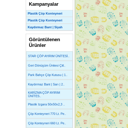
Kampanyalar
Plastik Çöp Konteyneri
Plastik Çöp Konteyneri
Kaydırmaz Bant | Siyah
Görüntülenen
Ürünler
STAR ÇÖP AYIRIM ÜNİTESİ..
Geri Dönüşüm Ünitesi Çitl..
Park Bahçe Çöp Kutusu | 1..
Kaydırmaz Bant | Sarı | 2..
KARİZMA ÇÖP AYIRIM
ÜNİTES..
Plastik Izgara 50x50x2,3 ..
Çöp Konteyneri 770 Lt. Pe..
Çöp Konteyneri 660 Lt. Pe..