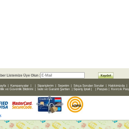
ber Listemize Üye Olun :
ayfa
|
Kampanyalar
|
|
Siparişlerim
|
Sepetim
|
Sıkça Sorulan Sorular
|
Hakkimizda
|
lilik ve Güvenlik Bildirimi
|
İade ve Garanti Şartları
|
Sipariş İptali
|
|
Paspas
|
Kıvırcık Pa
x