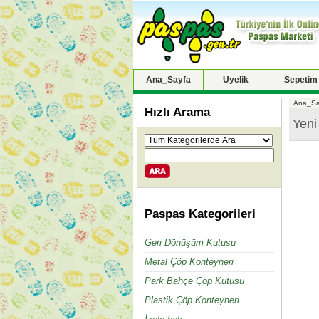
Ana_Sayfa
Üyelik
Sepetim
Ana_Sa
Hızlı Arama
Yeni
Paspas Kategorileri
Geri Dönüşüm Kutusu
Metal Çöp Konteyneri
Park Bahçe Çöp Kutusu
Plastik Çöp Konteyneri