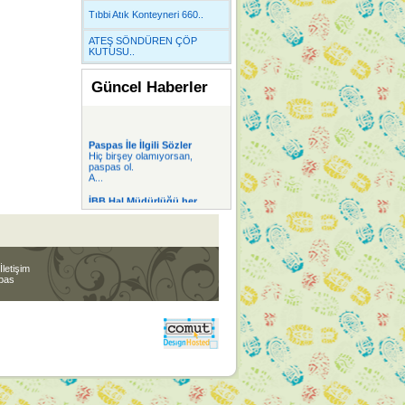
Tıbbi Atık Konteyneri 660..
ATEŞ SÖNDÜREN ÇÖP
KUTUSU..
Güncel Haberler
Paspas İle İlgili Sözler
Hiç birşey olamıyorsan,
paspas ol.
A...
İBB Hal Müdürlüğü her
yazıhanede 2 Plast
İBB Hal Müdürlüğü her
yazıhanede 2 Plast...
PVC Yer Döşemesi
PVC Yer Döşeme lerinde
İletişim
Dekoratif desen v...
spas
Alüminyum Paspas
Özel Ebat Alüminyum
Paspas imalatı sipar...
Kaydırmaz Bant
Kaydırmaz Bant ta
Kampanyalı satışlarımı...
Mini Sitelerimiz
Kaydırmaz Bant |