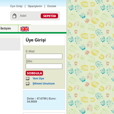
|
|
Üye Girişi
Siparişlerim
Destek
Adet
İletişim
Üye Girişi
E-Mail
Şifre:
Yeni Üye
Şifremi Unuttum
Dolar : 47.6799 | Euro:
54.9559