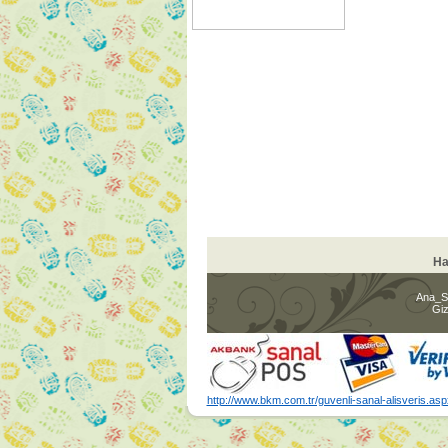
Ha
Ana_S
Giz
http://www.bkm.com.tr/guvenli-sanal-alisveris.asp