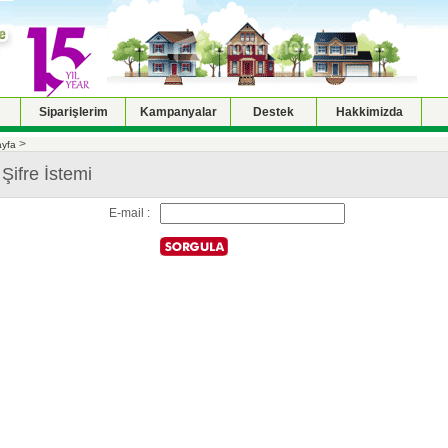
Siparişlerim
Kampanyalar
Destek
Hakkimizda
>
yfa
 Şifre İstemi
E-mail :