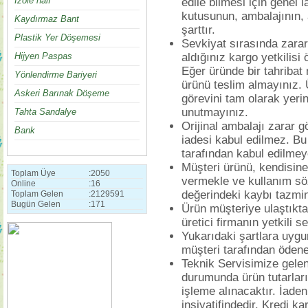
İzole halı
edile bilmesi için genel i
kutusunun, ambalajının,
Kaydırmaz Bant
şarttır.
Plastik Yer Döşemesi
Sevkiyat sırasında zara
Hijyen Paspas
aldığınız kargo yetkilis
Eğer üründe bir tahribat
Yönlendirme Bariyeri
ürünü teslim almayınız. 
Askeri Barınak Döşeme
görevini tam olarak yerin
unutmayınız.
Tahta Sandalye
Orijinal ambalajı zarar g
Bank
iadesi kabul edilmez. Bu
tarafından kabul edilmey
Müşteri ürünü, kendisine 
Toplam Üye
:
2050
vermekle ve kullanım söz
Online
:
16
değerindeki kaybı tazmi
Toplam Gelen
:
2129591
Bugün Gelen
:
171
Ürün müşteriye ulaştıkta
üretici firmanın yetkili s
Yukarıdaki şartlara uygu
müşteri tarafından ödene
Teknik Servisimize gelen
durumunda ürün tutarları
işleme alınacaktır. İad
insiyatifindedir. Kredi k