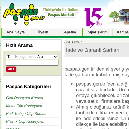
Ana_Sayfa
Üyelik
Sepetim
Siparişlerim
Kampan
>
Ana_Sayfa
Hızlı Arama
İade ve Garanti Şartları
paspas.gen.tr‘ den alışveriş 
İade şartlarını kabul etmiş sayı
paspas.gen.tr 'den aldığı
Paspas Kategorileri
garantisi altındadır. Ür
ortaya çıkabilecek arızala
Geri Dönüşüm Kutusu
veya satıcı firmalara b
Metal Çöp Konteyneri
Almış olduğunuz ürünü 
tarihinden itibaren yedi (
Park Bahçe Çöp Kutusu
ile iade edebilirsiniz. Ür
Plastik Çöp Konteyneri
dilekçe ile iade edebilirs