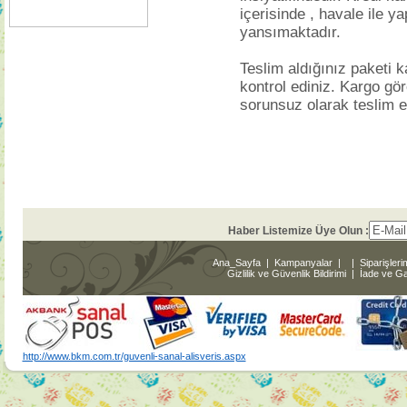
içerisinde , havale ile y
yansımaktadır.
Teslim aldığınız paketi k
kontrol ediniz. Kargo gör
sorunsuz olarak teslim ed
Haber Listemize Üye Olun :
Ana_Sayfa
|
Kampanyalar
|
|
Siparişleri
Gizlilik ve Güvenlik Bildirimi
|
İade ve Gar
http://www.bkm.com.tr/guvenli-sanal-alisveris.aspx