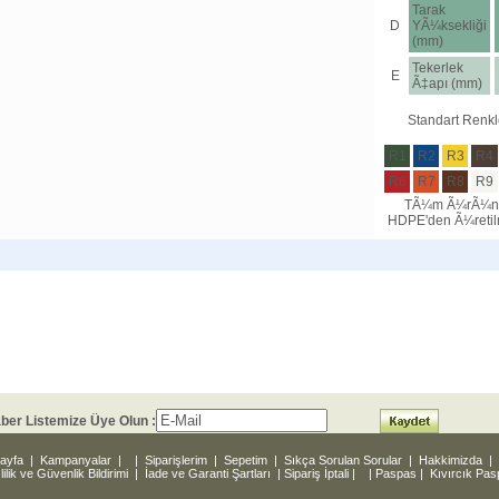
Tarak
D
YÃ¼ksekliği
(mm)
Tekerlek
E
Ã‡apı (mm)
Standart Renkl
R1
R2
R3
R4
R6
R7
R8
R9
TÃ¼m Ã¼rÃ¼nl
HDPE'den Ã¼retilm
ber Listemize Üye Olun :
ayfa
|
Kampanyalar
|
|
Siparişlerim
|
Sepetim
|
Sıkça Sorulan Sorular
|
Hakkimizda
|
lilik ve Güvenlik Bildirimi
|
İade ve Garanti Şartları
|
Sipariş İptali
|
|
Paspas
|
Kıvırcık Pa