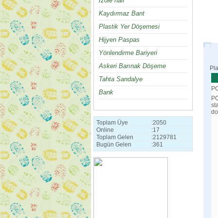
İzole halı
Kaydırmaz Bant
Plastik Yer Döşemesi
Hijyen Paspas
Yönlendirme Bariyeri
Askeri Barınak Döşeme
Pla
Ã
Tahta Sandalye
PC
Bank
PC
st
do
Toplam Üye
:
2050
Online
:
17
Toplam Gelen
:
2129781
Bugün Gelen
:
361