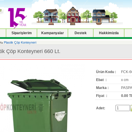
Siparişlerim
Kampanyalar
Destek
Hakkimizda
Plastik Çöp Konteyneri
fa
tik Çöp Konteyneri 660 Lt.
Ürün Kodu :
FCK-6
Ebat :
x cm
Marka :
PASPA
Fiyat :
0.00 T
Adet: