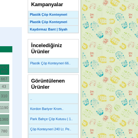
Kampanyalar
Plastik Çöp Konteyneri
Plastik Çöp Konteyneri
Kaydırmaz Bant | Siyah
İncelediğiniz
Ürünler
Plastik Çöp Konteyneri 66..
PCK
660
667
Görüntülenen
Ürünler
43
310
..
1190
Kordon Bariyer Krom..
Park Bahçe Çöp Kutusu | 1..
1360
Çöp Konteyneri 240 Lt. Pe..
780