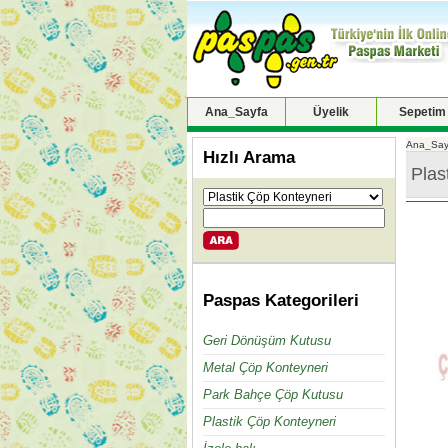
Ana_Sayfa
Üyelik
Sepetim
Ana_Say
Hızlı Arama
Plas
Paspas Kategorileri
Geri Dönüşüm Kutusu
Metal Çöp Konteyneri
Park Bahçe Çöp Kutusu
Plastik Çöp Konteyneri