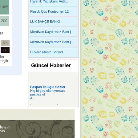
Hijyenik Yapışkanlı Antib..
1085
Plastik Çöp Konteyneri 12..
200
LUX BAHÇE BANKI..
Merdiven Kaydırmaz Bant |..
er
Merdiven Kaydırmaz Bant |..
R5
R10
Duvara Monte Bariyer..
er
iştir.
Güncel Haberler
Paspas İle İlgili Sözler
Hiç birşey olamıyorsan,
paspas ol.
A...
İBB Hal Müdürlüğü her
yazıhanede 2 Plast
İBB Hal Müdürlüğü her
yazıhanede 2 Plast...
PVC Yer Döşemesi
İletişim
PVC Yer Döşeme lerinde
spas
Dekoratif desen v...