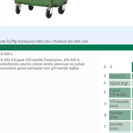
stik Ã‡Ã¶p Konteyneri 660 Litre | Rubbish Bin 660 Litre
‡Ã¶p Konteyneri - 660 L
K 660 L
K 660 lt Kapak GÃ¼venlik Fonksiyonu, EN 840-6
andartlarıyla uyumlu olarak ekstra aksesuar ve pahalı
Â
Â
nanımlara gerek kalmadan tam gÃ¼venlik sağlar.
Â
Hacim (L)
Â
Ağırlık (Kg)
Azami
Â
YÃ¼k (Kg)
YÃ¼kseklik
A
(mm)
Genişlik
B
(mm)
Derinlik
C
(mm)