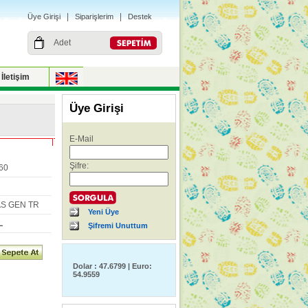
|
|
Üye Girişi
Siparişlerim
Destek
Adet
İletişim
Üye Girişi
E-Mail
Şifre:
60
S GEN TR
Yeni Üye
L
Şifremi Unuttum
Dolar : 47.6799 | Euro:
54.9559