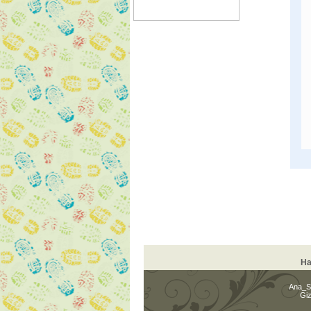
Ha
Ana_S
Giz