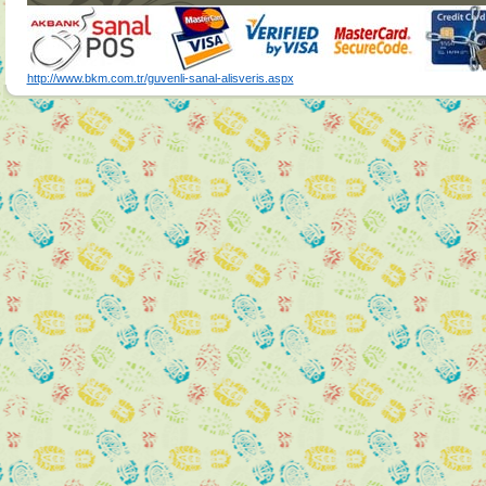
http://www.bkm.com.tr/guvenli-sanal-alisveris.aspx