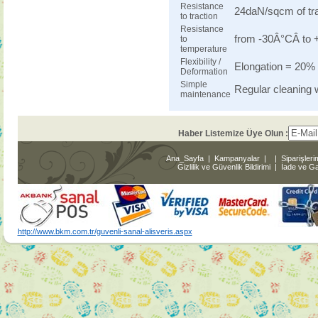
Resistance
24daN/sqcm of trac
to traction
Resistance
from -30Â°CÂ to 
to
temperature
Flexibility /
Elongation = 20% 
Deformation
Simple
Regular cleaning 
maintenance
Haber Listemize Üye Olun :
Ana_Sayfa
|
Kampanyalar
|
|
Siparişleri
Gizlilik ve Güvenlik Bildirimi
|
İade ve Gar
http://www.bkm.com.tr/guvenli-sanal-alisveris.aspx