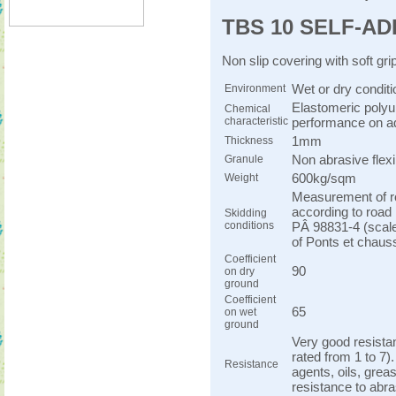
TBS 10 SELF-AD
Non slip covering with soft grip
Wet or dry condit
Environment
Elastomeric polyu
Chemical
characteristic
performance on ad
1mm
Thickness
Non abrasive flex
Granule
600kg/sqm
Weight
Measurement of r
according to road
Skidding
conditions
PÂ 98831-4 (scale
of Ponts et chau
Coefficient
90
on dry
ground
Coefficient
65
on wet
ground
Very good resistan
rated from 1 to 7)
Resistance
agents, oils, grea
resistance to abr