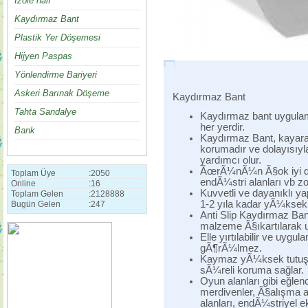
İzole halı
Kaydırmaz Bant
Plastik Yer Döşemesi
Hijyen Paspas
Yönlendirme Bariyeri
Askeri Barınak Döşeme
Kaydırmaz Bant
Tahta Sandalye
Kaydırmaz bant uygula
her yerdir.
Bank
Kaydırmaz Bant, kayara
korumadır ve dolayısıyl
yardımcı olur.
ÃœrÃ¼nÃ¼n Ã§ok iyi der
Toplam Üye
:
2050
endÃ¼stri alanları vb z
Online
:
16
Kuvvetli ve dayanıklı y
Toplam Gelen
:
2128888
1-2 yıla kadar yÃ¼ksek 
Bugün Gelen
:
247
Anti Slip Kaydırmaz Ban
malzeme Ã§ıkartılarak uy
Elle yırtılabilir ve uyg
gÃ¶rÃ¼lmez.
Kaymaz yÃ¼ksek tutuşlu
sÃ¼reli koruma sağlar.
Oyun alanları gibi eğlenc
merdivenler, Ã§alışma a
alanları, endÃ¼striyel 