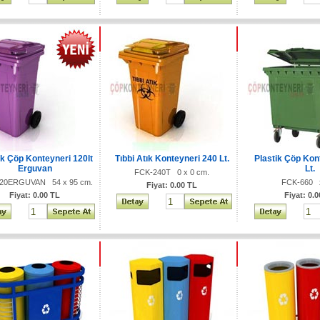
ik Çöp Konteyneri 120lt
Tıbbi Atık Konteyneri 240 Lt.
Plastik Çöp Kon
Erguvan
Lt.
FCK-240T 0 x 0 cm.
20ERGUVAN 54 x 95 cm.
FCK-660 
Fiyat: 0.00 TL
Fiyat: 0.00 TL
Fiyat: 0.