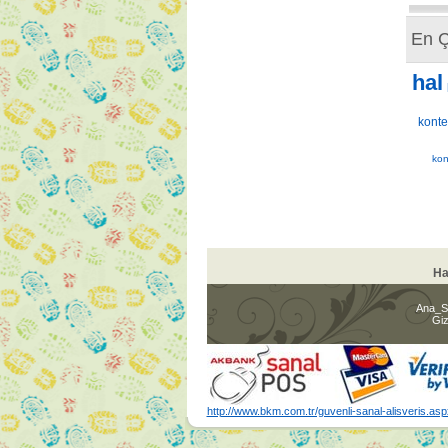
En Ç
hal
konte
kon
Ha
Ana_S
Giz
http://www.bkm.com.tr/guvenli-sanal-alisveris.asp