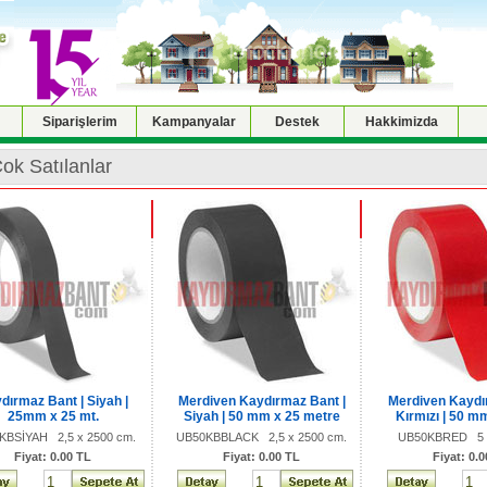
Siparişlerim
Kampanyalar
Destek
Hakkimizda
ok Satılanlar
dırmaz Bant | Siyah |
Merdiven Kaydırmaz Bant |
Merdiven Kaydı
25mm x 25 mt.
Siyah | 50 mm x 25 metre
Kırmızı | 50 m
KBSİYAH 2,5 x 2500 cm.
UB50KBBLACK 2,5 x 2500 cm.
UB50KBRED 5 x
Fiyat: 0.00 TL
Fiyat: 0.00 TL
Fiyat: 0.