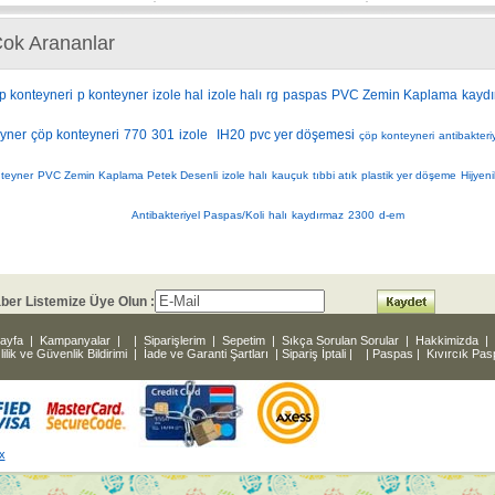
ok Arananlar
p konteyneri
p konteyner
izole hal
izole halı
rg
paspas
PVC Zemin Kaplama
kaydı
yner
çöp konteyneri
770
301
izole
IH20
pvc yer döşemesi
çöp konteyneri
antibakter
teyner
PVC Zemin Kaplama Petek Desenli
izole halı
kauçuk
tıbbi atık
plastik yer döşeme
Hijyen
Antibakteriyel Paspas/Koli
halı
kaydırmaz
2300
d-em
ber Listemize Üye Olun :
ayfa
|
Kampanyalar
|
|
Siparişlerim
|
Sepetim
|
Sıkça Sorulan Sorular
|
Hakkimizda
|
lilik ve Güvenlik Bildirimi
|
İade ve Garanti Şartları
|
Sipariş İptali
|
|
Paspas
|
Kıvırcık Pa
x