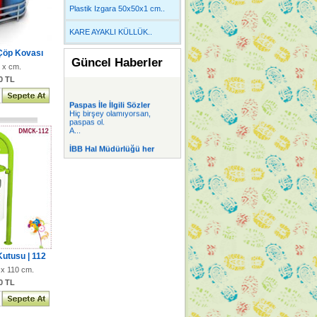
Plastik Izgara 50x50x1 cm..
KARE AYAKLI KÜLLÜK..
Çöp Kovası
Güncel Haberler
x cm.
00 TL
Paspas İle İlgili Sözler
Hiç birşey olamıyorsan,
paspas ol.
A...
İBB Hal Müdürlüğü her
yazıhanede 2 Plast
İBB Hal Müdürlüğü her
yazıhanede 2 Plast...
PVC Yer Döşemesi
PVC Yer Döşeme lerinde
Dekoratif desen v...
Alüminyum Paspas
Özel Ebat Alüminyum
Paspas imalatı sipar...
utusu | 112
Kaydırmaz Bant
Kaydırmaz Bant ta
x 110 cm.
Kampanyalı satışlarımı...
00 TL
Mini Sitelerimiz
Kaydırmaz Bant |
www.kaydirmazbant.com ...