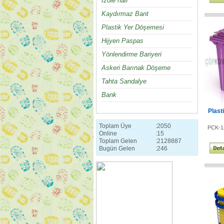
İzole halı
Kaydırmaz Bant
Plastik Yer Döşemesi
Hijyen Paspas
Yönlendirme Bariyeri
Askeri Barınak Döşeme
Tahta Sandalye
Bank
Plast
Toplam Üye
:
2050
PCK-1
Online
:
15
Toplam Gelen
:
2128887
Bugün Gelen
:
246