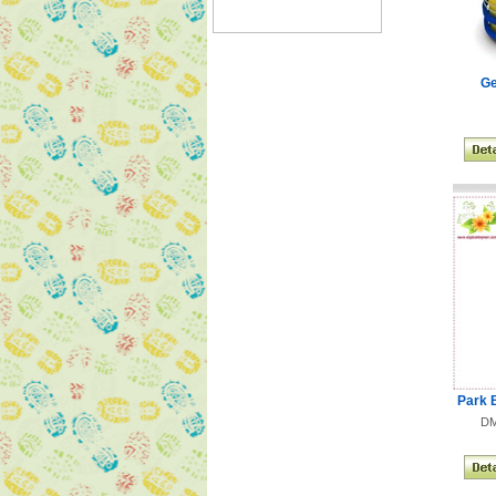
Ge
Park 
DM