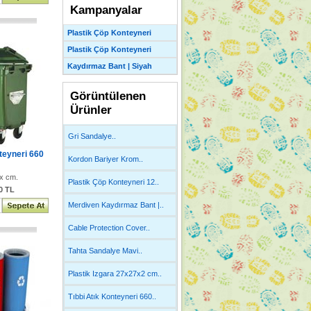
Kampanyalar
Plastik Çöp Konteyneri
Plastik Çöp Konteyneri
Kaydırmaz Bant | Siyah
Görüntülenen
Ürünler
Gri Sandalye..
teyneri 660
Kordon Bariyer Krom..
x cm.
Plastik Çöp Konteyneri 12..
00 TL
Merdiven Kaydırmaz Bant |..
Cable Protection Cover..
Tahta Sandalye Mavi..
Plastik Izgara 27x27x2 cm..
Tıbbi Atık Konteyneri 660..