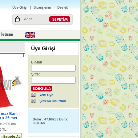
|
|
Üye Girişi
Siparişlerim
Destek
Adet
İletişim
Üye Girişi
E-Mail
Şifre:
Yeni Üye
Şifremi Unuttum
rmaz Bant |
m x 25 met
Dolar : 47.6625 | Euro:
55.0168
 2500 cm.
00 TL