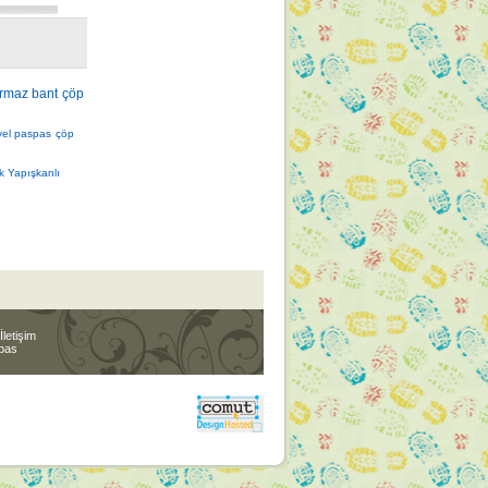
rmaz bant
çöp
iyel paspas
çöp
ik Yapışkanlı
İletişim
spas