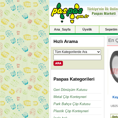
Ana_Sayfa
Üyelik
Sepetim
En Ç
Hızlı Arama
Paspas Kategorileri
Geri Dönüşüm Kutusu
Metal Çöp Konteyneri
Kay
Park Bahçe Çöp Kutusu
UB25
Plastik Çöp Konteyneri