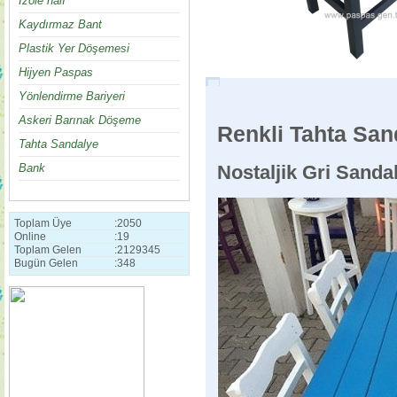
İzole halı
Kaydırmaz Bant
Plastik Yer Döşemesi
Hijyen Paspas
Yönlendirme Bariyeri
Askeri Barınak Döşeme
Renkli Tahta San
Tahta Sandalye
Bank
Nostaljik Gri Sanda
Toplam Üye
:
2050
Online
:
19
Toplam Gelen
:
2129345
Bugün Gelen
:
348