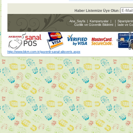
Haber Listemize Üye Olun :
Ana_Sayfa
|
Kampanyalar
|
|
Siparişleri
Gizlilik ve Güvenlik Bildirimi
|
İade ve Gar
http://www.bkm.com.tr/guvenli-sanal-alisveris.aspx