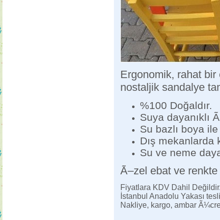
Ergonomik, rahat bir
nostaljik sandalye ta
%100 Doğaldır.
Suya dayanıklı Ã
Su bazlı boya ile 
Dış mekanlarda 
Su ve neme dayan
Ã–zel ebat ve renkte s
Fiyatlara KDV Dahil Değildir
İstanbul Anadolu Yakası tesl
Nakliye, kargo, ambar Ã¼creti 