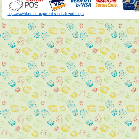
http://www.bkm.com.tr/guvenli-sanal-alisveris.aspx