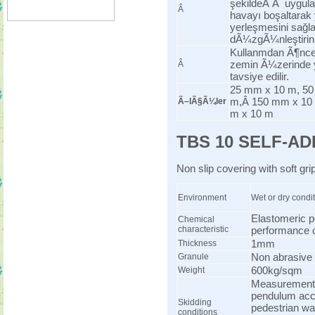
şekildeÂ Â uygulay
Â
havayı boşaltarak
yerleşmesini sağl
dÃ¼zgÃ¼nleştiri
Kullanmdan Ã¶nce: 
zemin Ã¼zerinde
Â
tavsiye edilir.
25 mm x 10 m, 50
m,Â 150 mm x 10 
Ã–lÃ§Ã¼ler
m x 10 m
TBS 10 SELF-AD
Non slip covering with soft grip
Environment
Wet or dry condi
Elastomeric p
Chemical
characteristic
performance o
1mm
Thickness
Non abrasive 
Granule
600kg/sqm
Weight
Measurement 
pendulum acco
Skidding
pedestrian wa
conditions