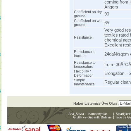
coming from l
Angers
Coefficient on dry
90
ground
Coefficient on wet
65
ground
Very good resi
textiles rated
Resistance
chemical agent
Excellent res
Resistance to
24daN/sqcm of
traction
Resistance to
from -30Â°CÂ
temperature
Flexibility /
Elongation = 
Deformation
Simple
Regular clean
maintenance
Haber Listemize Üye Olun :
Ana_Sayfa
|
Kampanyalar
|
|
Siparişleri
Gizlilik ve Güvenlik Bildirimi
|
İade ve Gar