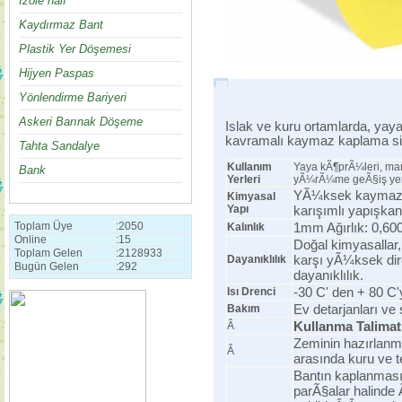
İzole halı
Kaydırmaz Bant
Plastik Yer Döşemesi
Hijyen Paspas
Yönlendirme Bariyeri
Askeri Barınak Döşeme
Islak ve kuru ortamlarda, yay
kavramalı kaymaz kaplama si
Tahta Sandalye
Kullanım
Yaya kÃ¶prÃ¼leri, mar
Bank
Yerleri
yÃ¼rÃ¼me geÃ§iş yerl
YÃ¼ksek kaymaz p
Kimyasal
Yapı
karışımlı yapışkan f
Toplam Üye
:
2050
1mm Ağırlık: 0,6
Kalınlık
Online
:
15
Doğal kimyasallar, 
Toplam Gelen
:
2128933
karşı yÃ¼ksek dir
Dayanıklılık
Bugün Gelen
:
292
dayanıklılık.
-30 C' den + 80 C'
Isı Drenci
Ev detarjanları ve 
Bakım
Kullanma Talimat
Â
Zeminin hazırlanm
Â
arasında kuru ve t
Bantın kaplanmas
parÃ§alar halinde