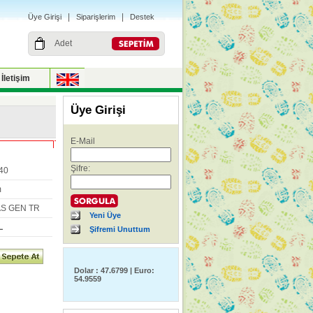
|
|
Üye Girişi
Siparişlerim
Destek
Adet
İletişim
Üye Girişi
E-Mail
Şifre:
40
m
S GEN TR
Yeni Üye
L
Şifremi Unuttum
Dolar : 47.6799 | Euro:
54.9559