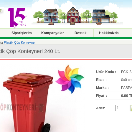
Siparişlerim
Kampanyalar
Destek
Hakkimizda
Plastik Çöp Konteyneri
fa
tik Çöp Konteyneri 240 Lt.
Ürün Kodu :
FCK-2
Ebat :
0x0 c
Marka :
PASPA
Fiyat :
0.00 T
Adet: