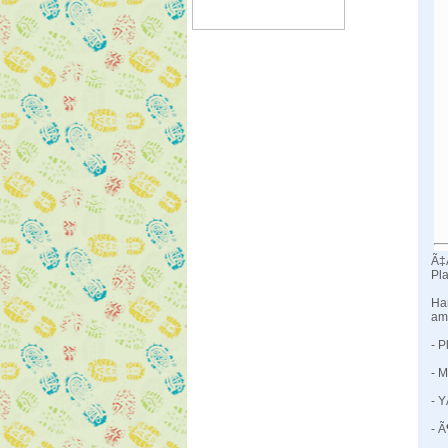
Ã‡
Pla
Ham
ama
- 
- M
- Y
- Ã