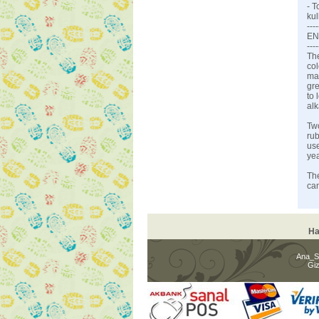
- T
kul
----
EN
----
The
col
mat
gre
to 
alk
Tw
rub
use
yea
The
can
Ha
Ana_S
Giz