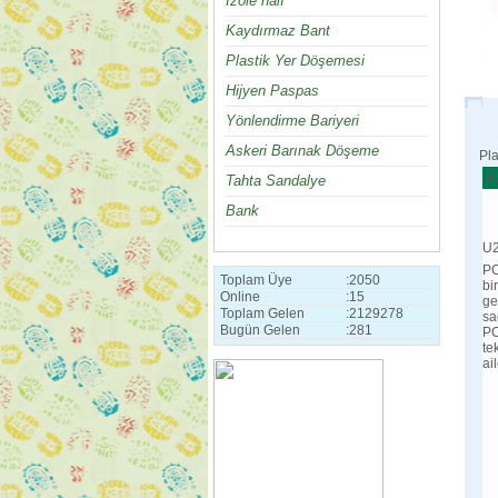
İzole halı
Kaydırmaz Bant
Plastik Yer Döşemesi
Hijyen Paspas
Yönlendirme Bariyeri
Askeri Barınak Döşeme
Pla
Ã
Tahta Sandalye
Bank
U2
PC
Toplam Üye
:
2050
bi
Online
:
15
ge
Toplam Gelen
:
2129278
sa
Bugün Gelen
:
281
PC
te
ai