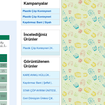
Kampanyalar
Plastik Çöp Konteyneri
Plastik Çöp Konteyneri
Kaydırmaz Bant | Siyah
İncelediğiniz
Ürünler
Plastik Çöp Konteyneri 24..
PCK
240
Görüntülenen
240
Ürünler
15
KARE AYAKLI KÜLLÜK..
96
Kaydırmaz Bant | Şeffaf |..
1110
STAR ÇÖP AYIRIM ÜNİTESİ..
550
Geri Dönüşüm Ünitesi Çitl..