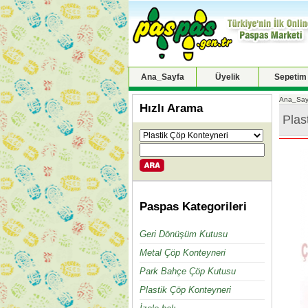
Ana_Sayfa
Üyelik
Sepetim
Ana_Say
Hızlı Arama
Plas
Paspas Kategorileri
Geri Dönüşüm Kutusu
Metal Çöp Konteyneri
Park Bahçe Çöp Kutusu
Plastik Çöp Konteyneri