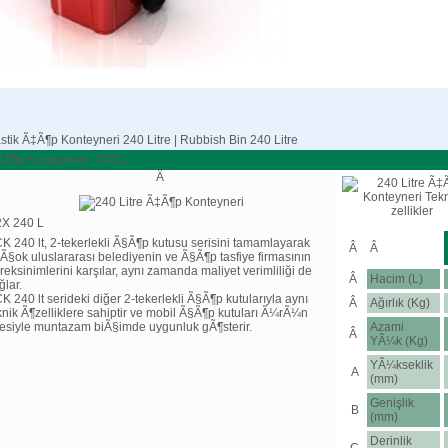
stik Ã‡Ã¶p Konteyneri 240 Litre | Rubbish Bin 240 Litre
‡Ã¶p Konteyneri - 240 L
Â
X 240 L
K 240 lt, 2-tekerlekli Ã§Ã¶p kutusu serisini tamamlayarak
Â
Â
rÃ§ok uluslararası belediyenin ve Ã§Ã¶p tasfiye firmasının
reksinimlerini karşılar, aynı zamanda maliyet verimliliği de
Â
Hacim (L)
ğlar.
K 240 lt serideki diğer 2-tekerlekli Ã§Ã¶p kutularıyla aynı
Â
Ağırlık (Kg)
knik Ã¶zelliklere sahiptir ve mobil Ã§Ã¶p kutuları Ã¼rÃ¼n
lesiyle muntazam biÃ§imde uygunluk gÃ¶sterir.
Azami
Â
YÃ¼k (Kg)
YÃ¼kseklik
A
(mm)
Genişlik
B
(mm)
Derinlik