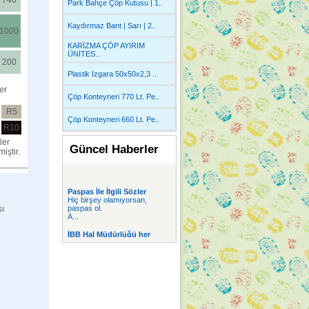
740
Park Bahçe Çöp Kutusu | 1..
Kaydırmaz Bant | Sarı | 2..
1000
KARİZMA ÇÖP AYIRIM
ÜNİTES..
200
Plastik Izgara 50x50x2,3 ..
er
Çöp Konteyneri 770 Lt. Pe..
R5
Çöp Konteyneri 660 Lt. Pe..
R10
er
Güncel Haberler
iştir.
Paspas İle İlgili Sözler
Hiç birşey olamıyorsan,
paspas ol.
sı
A...
İBB Hal Müdürlüğü her
yazıhanede 2 Plast
İBB Hal Müdürlüğü her
yazıhanede 2 Plast...
PVC Yer Döşemesi
PVC Yer Döşeme lerinde
Dekoratif desen v...
Alüminyum Paspas