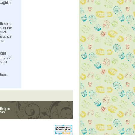
ağlıklı
Özel Ebat Alüminyum
Paspas imalatı sipar...
Kaydırmaz Bant
Kaydırmaz Bant ta
Kampanyalı satışlarımı...
th solid
s of the
Mini Sitelerimiz
duct
Kaydırmaz Bant |
sistance
www.kaydirmazbant.com ...
 or
olid
ling by
nsure
lass,
İletişim
spas