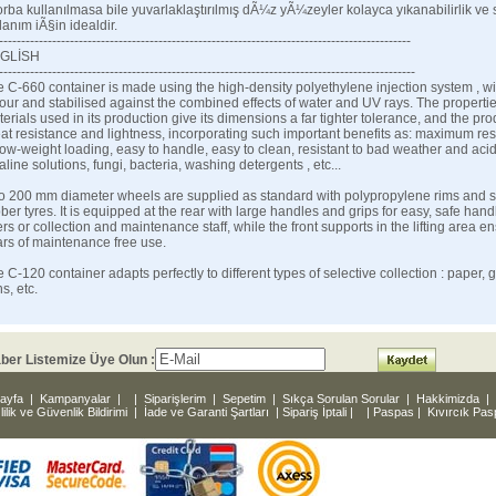
orba kullanılmasa bile yuvarlaklaştırılmış dÃ¼z yÃ¼zeyler kolayca yıkanabilirlik ve s
lanım iÃ§in idealdir.
---------------------------------------------------------------------------------------------
GLİSH
----------------------------------------------------------------------------------------------
 C-660 container is made using the high-density polyethylene injection system , wi
our and stabilised against the combined effects of water and UV rays. The propertie
erials used in its production give its dimensions a far tighter tolerance, and the pro
at resistance and lightness, incorporating such important benefits as: maximum re
low-weight loading, easy to handle, easy to clean, resistant to bad weather and acid
aline solutions, fungi, bacteria, washing detergents , etc...
o 200 mm diameter wheels are supplied as standard with polypropylene rims and s
ber tyres. It is equipped at the rear with large handles and grips for easy, safe hand
rs or collection and maintenance staff, while the front supports in the lifting area e
rs of maintenance free use.
 C-120 container adapts perfectly to different types of selective collection : paper, g
s, etc.
ber Listemize Üye Olun :
ayfa
|
Kampanyalar
|
|
Siparişlerim
|
Sepetim
|
Sıkça Sorulan Sorular
|
Hakkimizda
|
lilik ve Güvenlik Bildirimi
|
İade ve Garanti Şartları
|
Sipariş İptali
|
|
Paspas
|
Kıvırcık Pa