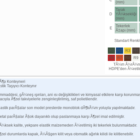
C
(mm)
Tarak
D
YÃ¼ksekliği
(mm)
Tekerlek
E
Ã‡apı (mm)
Standart Renkl
R1
R2
R3
R4
R6
R7
R8
R9
TÃ¼m Ã¼rÃ¼nl
HDPE'den Ã¼retilm
Ã¶p Konteyneri
stik Taşıyıcı Konteynır
maddesi, gÃ¼neş ışınları, ani ısı değişiklikleri ve kimyasal etkilere karşı korunma
cıyla Ã¶zel takviyelerle zenginleştirilmiş, saf polietilendir.
Plastik parÃ§alar son model preslerde monoblok dÃ¶kÃ¼m yoluyla yapılmaktadır.
etal parÃ§alar Ã§ok dayanıklı olup paslanmaya karşı Ã¶zel imal edilmiştir.
Ã¼ksek kalite, yekpare elastik malzemeden Ã¼retilmiş iki tekerlek bulunmaktadır.
¶zel durumlarda kapak, Ã¼Ã§gen kilit veya otomatik ağırlık kilidi ile kilitlenebilir.